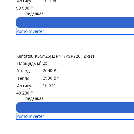
10-269
Артикул
99 990
₽
Предзаказ
Yumo Inverter
Kentatsu KSGY26HZRN1/KSRY26HZRN1
25
Площадь м²
2640 Вт
Холод
2930 Вт
Тепло
10-311
Артикул
48 290
₽
Предзаказ
Yumo Inverter