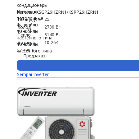
кондиционеры
Напольно
Kentatsu KSGP26HZRN1/KSRP26HZRN1
потолочные
25
Площадь м²
Фанкойлы
2730 Вт
Холод
Фанкойлы
3140 Вт
Тепло
настенного типа
10-264
Артикул
Фанкойлы
57 490
₽
кассетного типа
Предзаказ
Sempai Inverter