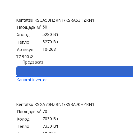
Kentatsu KSGA53HZRN1/KSRA53HZRN1
50
Площадь м²
5280 Вт
Холод
5270 Вт
Тепло
10-268
Артикул
77 990
₽
Предзаказ
Kanami Inverter
Kentatsu KSGA70HZRN1/KSRA70HZRN1
70
Площадь м²
7030 Вт
Холод
7330 Вт
Тепло