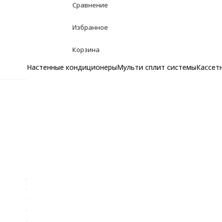
Сравнение
Избранное
Корзина
Настенные кондиционеры
Мульти сплит системы
Кассет
Настенные кондицион
Главная
Бренды
Kentatsu
Инверторные кондиционеры
Неинверторные кондиционеры
Kentatsu
Мульти сплит системы
Комплекты мульти сплит систем
Наружные блоки
Каталог
Внутренние блоки
Категории
Кассетные кондиционе
Канальные кондицион
Кондиционеры Kentatsu
Колонные кондиционер
Мульти-сплит системы Kentatsu
Напольно потолочные
Кассетные кондиционеры Kentatsu
Фанкойлы
Канальные кондиционеры Kentatsu
Фанкойлы настенного типа
Колонные кондиционеры Kentatsu