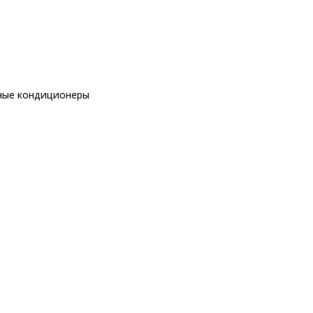
ные кондиционеры
еры
ры
еры
ы