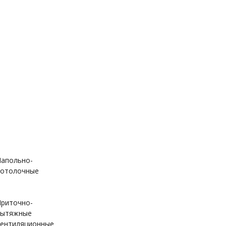
апольно-
отолочные
риточно-
вытяжные
ентиляционные