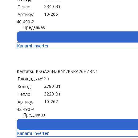
2340 Вт
Тепло
10-266
Артикул
40 490
₽
Предзаказ
Kanami Inverter
Kentatsu KSGA26HZRN1/KSRA26HZRN1
25
Площадь м²
2780 Вт
Холод
3220 Вт
Тепло
10-267
Артикул
42 490
₽
Предзаказ
Kanami Inverter