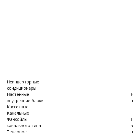
е
ановки
вки
Неинверторные
кондиционеры
Настенные
Н
внутренние блоки
п
Кассетные
Канальные
Фанкойлы
П
канального типа
Тепловое
в