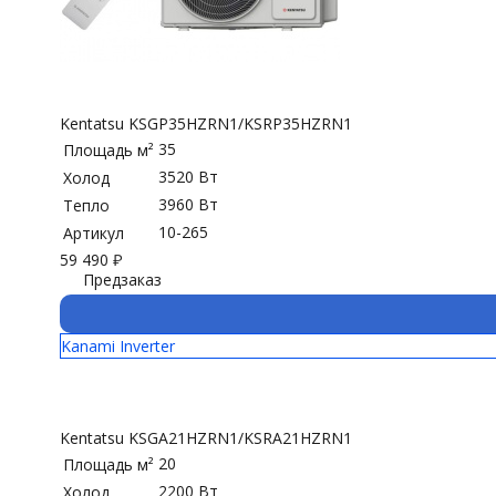
Kentatsu KSGP35HZRN1/KSRP35HZRN1
35
Площадь м²
3520 Вт
Холод
3960 Вт
Тепло
10-265
Артикул
59 490
₽
Предзаказ
Kanami Inverter
Kentatsu KSGA21HZRN1/KSRA21HZRN1
20
Площадь м²
2200 Вт
Холод