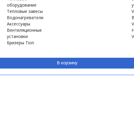
оборудование
у
Тепловые завесы
V
Водонагреватели
В
Аксессуары
V
Вентиляционные
Н
установки
V
Бризеры Tion
В корзину