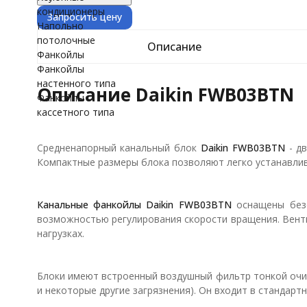
кондиционеры
Запросить цену
Напольно
потолочные
Описание
Фанкойлы
Фанкойлы
настенного типа
Описание Daikin FWB03BTN
Фанкойлы
кассетного типа
Средненапорный канальный блок
Daikin FWB03BTN
- д
Компактные размеры блока позволяют легко устанавлива
Канальные фанкойлы
Daikin FWB03BTN
оснащены безо
возможностью регулирования скорости вращения. Венти
нагрузках.
Блоки имеют встроенный воздушный фильтр тонкой очис
и некоторые другие загрязнения). Он входит в стандартн