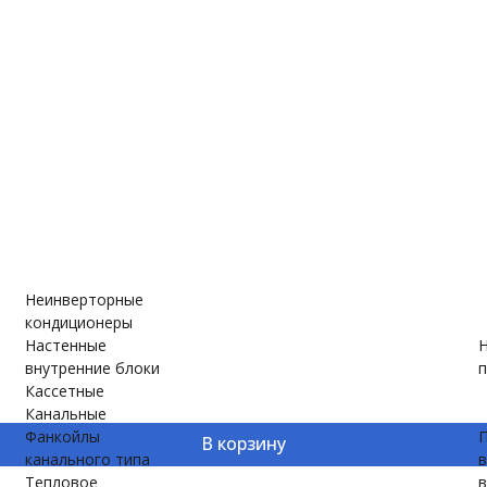
е
ановки
вки
Неинверторные
кондиционеры
Настенные
Н
внутренние блоки
п
Кассетные
Канальные
Фанкойлы
П
В корзину
канального типа
Тепловое
в