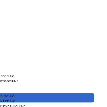
апольно-
отолочные
риточно-
вытяжные
ентиляционные