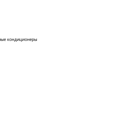
ные кондиционеры
еры
Daikin FWB03BTN
ры
еры
ы