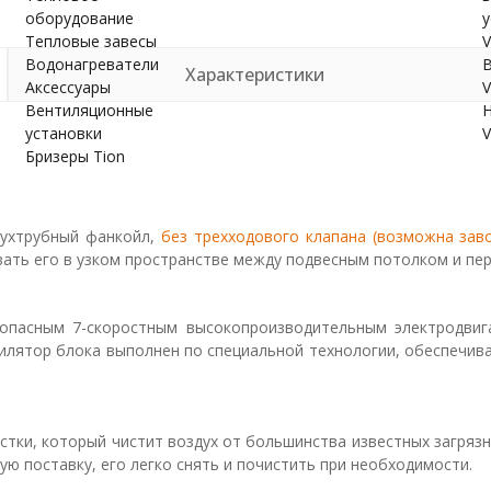
оборудование
у
Тепловые завесы
V
Водонагреватели
В
Характеристики
Аксессуары
V
Вентиляционные
Н
установки
V
Бризеры Tion
вухтрубный фанкойл,
без трехходового клапана (возможна зав
ть его в узком пространстве между подвесным потолком и пере
пасным 7-скоростным высокопроизводительным электродвиг
лятор блока выполнен по специальной технологии, обеспечив
тки, который чистит воздух от большинства известных загряз
ую поставку, его легко снять и почистить при необходимости.