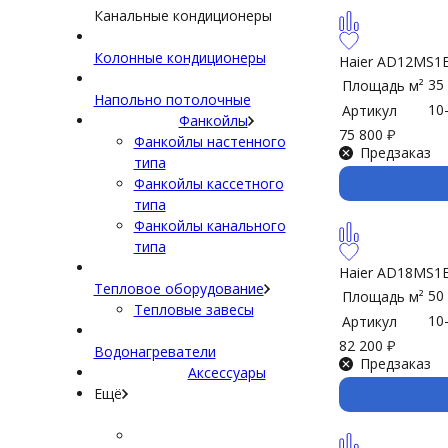
Канальные кондиционеры
Колонные кондиционеры
Haier AD12MS1
35
Площадь м²
Напольно потолочные
10
Артикул
Фанкойлы
75 800
₽
Фанкойлы настенного
Предзаказ
типа
Фанкойлы кассетного
типа
Фанкойлы канального
типа
Haier AD18MS1
Тепловое оборудование
50
Площадь м²
Тепловые завесы
10
Артикул
82 200
₽
Водонагреватели
Предзаказ
Аксессуары
Ещё