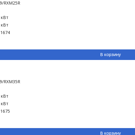
F9/RXM25R
4 кВт
2 кВт
-1674
В корзину
F9/RXM35R
4 кВт
0 кВт
-1675
В корзину