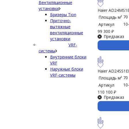
Вентиляционные
установки
Haier AD24MS1
Бризеры Tion
70
Площадь м²
Приточно-
10
Артикул
вытяжные
99 300
₽
вентиляционные
Предзаказ
установки
VRF-
системы
Внутренние блоки
VRF
Наружные блоки
Haier AD24SS1E
VRF-системы
70
Площадь м²
10
Артикул
110 100
₽
Предзаказ