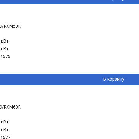
F9/RXM50R
4 кВт
2 кВт
-1676
В корзину
F9/RXM60R
0 кВт
0 кВт
-1677