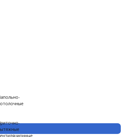
апольно-
отолочные
риточно-
вытяжные
ентиляционные