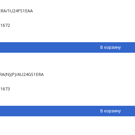
ERA/1U24FS1EAA
-1672
В корзину
RA(N)(P)/AU24GS1ERA
-1673
В корзину