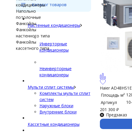
Каталог товаров
кондиционеры
Напольно
потолочные
Фанкойлы
Настенные кондиционеры
Фанкойлы
настенного типа
Фанкойлы
Инверторные
кассетного типа
кондиционеры
Неинверторные
кондиционеры
Мульти сплит системы
Haier AD48HS1E
Комплекты мульти сплит
12
Площадь м²
систем
10
Артикул
Наружные блоки
201 300
₽
Внутренние блоки
Предзаказ
Кассетные кондиционеры