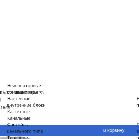
е
ановки
вки
Неинверторные
кондиционеры
RA(S)/ 1U60IS2ERB(S)
Настенные
Н
0
внутренние блоки
п
-1668
Кассетные
Канальные
Фанкойлы
П
В корзину
канального типа
Тепловое
в