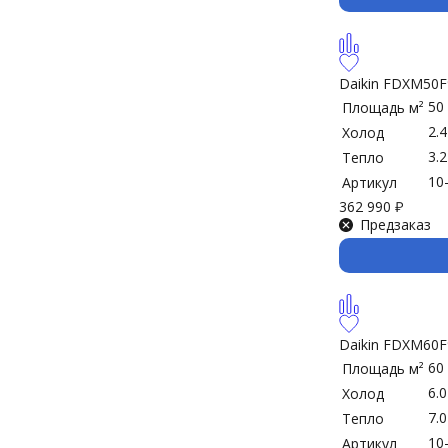
Daikin FDXM50
50
Площадь м²
2.
Холод
3.
Тепло
10
Артикул
362 990
₽
Предзаказ
Daikin FDXM60
60
Площадь м²
6.
Холод
7.
Тепло
10
Артикул