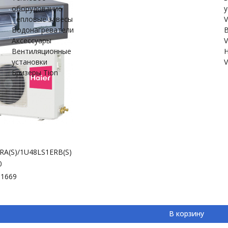
оборудование
у
Тепловые завесы
V
Водонагреватели
В
Аксессуары
V
Вентиляционные
Н
установки
V
Бризеры Tion
RA(S)/1U48LS1ERB(S)
0
-1669
В корзину