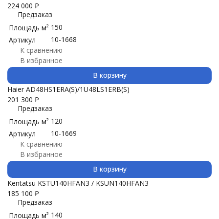
224 000
₽
Предзаказ
150
Площадь м²
10-1668
Артикул
К сравнению
В избранное
В корзину
Haier AD48HS1ERA(S)/1U48LS1ERB(S)
201 300
₽
Предзаказ
120
Площадь м²
10-1669
Артикул
К сравнению
В избранное
В корзину
Kentatsu KSTU140HFAN3 / KSUN140HFAN3
185 100
₽
Предзаказ
140
Площадь м²