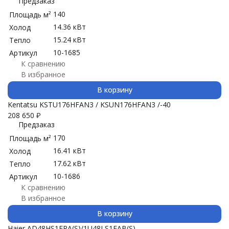
Предзаказ
140
Площадь м²
14.36 кВт
Холод
15.24 кВт
Тепло
10-1685
Артикул
К сравнению
В избранное
В корзину
Kentatsu KSTU176HFAN3 / KSUN176HFAN3 /-40
208 650
₽
Предзаказ
170
Площадь м²
16.41 кВт
Холод
17.62 кВт
Тепло
10-1686
Артикул
К сравнению
В избранное
В корзину
Haier AD48HS1ERA(S)/1U48LS1EAB(S)