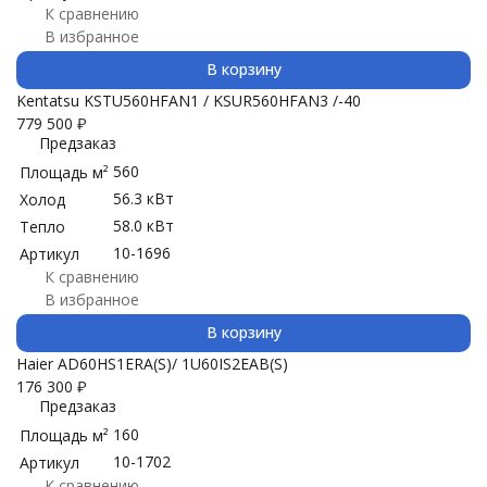
К сравнению
В избранное
В корзину
Kentatsu KSTU560HFAN1 / KSUR560HFAN3 /-40
779 500
₽
Предзаказ
560
Площадь м²
56.3 кВт
Холод
58.0 кВт
Тепло
10-1696
Артикул
К сравнению
В избранное
В корзину
Haier AD60HS1ERA(S)/ 1U60IS2EAB(S)
176 300
₽
Предзаказ
160
Площадь м²
10-1702
Артикул
К сравнению