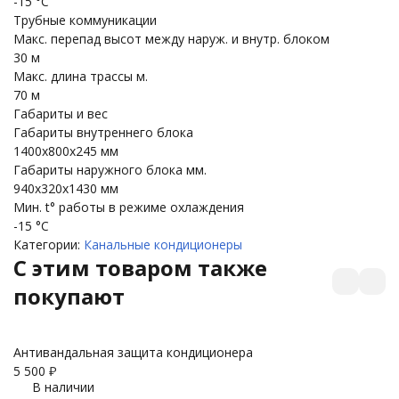
-15 °С
Трубные коммуникации
Макс. перепад высот между наруж. и внутр. блоком
30 м
Макс. длина трассы м.
70 м
Габариты и вес
Габариты внутреннего блока
1400x800x245 мм
Габариты наружного блока мм.
940x320x1430 мм
Мин. t° работы в режиме охлаждения
-15 °С
Категории:
Канальные кондиционеры
C этим товаром также
покупают
Антивандальная защита кондиционера
З
5 500
₽
3 
В наличии