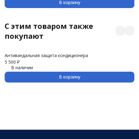
В корзину
C этим товаром также
покупают
Антивандальная защита кондиционера
З
5 500
₽
3 
В наличии
В корзину