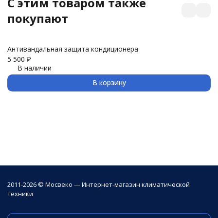
C этим товаром также
покупают
Антивандальная защита кондиционера
З
5 500
₽
3 
В наличии
В корзину
2011-2026 © Мосвеко — Интернет-магазин климатической
техники