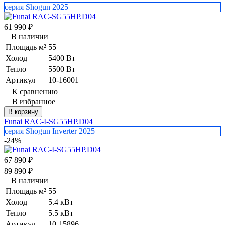
серия Shogun 2025
61 990
₽
В наличии
Площадь м²
55
Холод
5400 Вт
Тепло
5500 Вт
Артикул
10-16001
К сравнению
В избранное
В корзину
Funai RAC-I-SG55HP.D04
серия Shogun Inverter 2025
-24%
67 890
₽
89 890
₽
В наличии
Площадь м²
55
Холод
5.4 кВт
Тепло
5.5 кВт
Артикул
10-15896