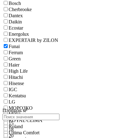
Bosch
Cherbrooke
Dantex
Daikin
Ecostar
Energolux
EXPERTAIR by ZILON
Funai
Ferrum
Green
Haier
High Life
Hitachi
Hisense
IGC
Kentatsu
LG
МОРОЗКО
Площадь м²
Midea
ROYAL CLIMA
15
Roland
18
Ultima Comfort
20