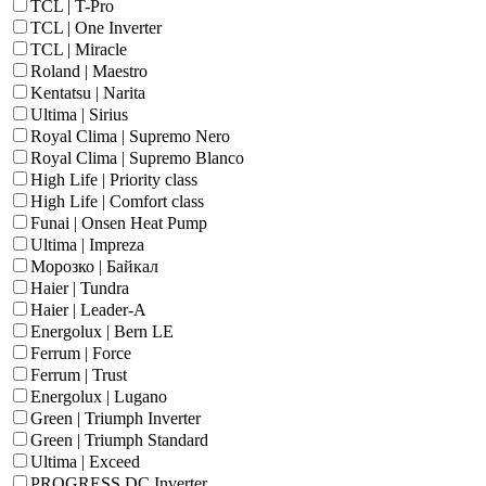
TCL | T-Pro
TCL | One Inverter
TCL | Miracle
Roland | Maestro
Kentatsu | Narita
Ultima | Sirius
Royal Clima | Supremo Nero
Royal Clima | Supremo Blanco
High Life | Priority class
High Life | Comfort class
Funai | Onsen Heat Pump
Ultima | Impreza
Морозко | Байкал
Haier | Tundra
Haier | Leader-A
Energolux | Bern LE
Ferrum | Force
Ferrum | Trust
Energolux | Lugano
Green | Triumph Inverter
Green | Triumph Standard
Ultima | Exceed
PROGRESS DC Inverter