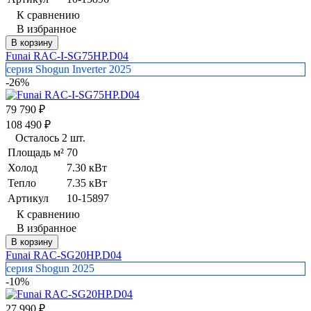
К сравнению
В избранное
В корзину
Funai RAC-I-SG75HP.D04
серия Shogun Inverter 2025
-26%
79 790
₽
108 490
₽
Осталось 2 шт.
Площадь м²
70
Холод
7.30 кВт
Тепло
7.35 кВт
Артикул
10-15897
К сравнению
В избранное
В корзину
Funai RAC-SG20HP.D04
серия Shogun 2025
-10%
27 990
₽