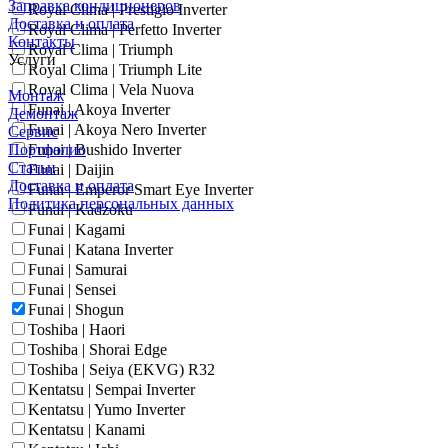
Заправка кондиционеров
Royal Clima | Prestigio Inverter
Доставка и оплата
Royal Clima | Perfetto Inverter
Контакты
Royal Clima | Triumph
Услуги
Royal Clima | Triumph Lite
Royal Clima | Vela Nuova
Монтаж
Funai | Akoya Inverter
Демонтаж
Funai | Akoya Nero Inverter
Сервис
Портфолио
Funai | Bushido Inverter
Статьи
Funai | Daijin
Доставка и оплата
Funai | Emperor Smart Eye Inverter
Политика персональных данных
Funai | Kadzoku
Funai | Kagami
Funai | Katana Inverter
Funai | Samurai
Funai | Sensei
Funai | Shogun
Toshiba | Haori
Toshiba | Shorai Edge
Toshiba | Seiya (EKVG) R32
Kentatsu | Sempai Inverter
Kentatsu | Yumo Inverter
Kentatsu | Kanami