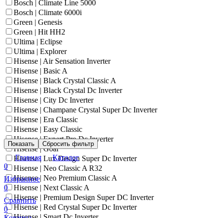
Bosch | Climate Line 5000
Bosch | Climate 6000i
Green | Genesis
Green | Hit HH2
Ultima | Eclipse
Ultima | Explorer
Hisense | Air Sensation Inverter
Hisense | Basic A
Hisense | Black Crystal Classic A
Hisense | Black Crystal Dc Inverter
Hisense | City Dc Inverter
Hisense | Champane Crystal Super Dc Inverter
Hisense | Era Classic
Hisense | Easy Classic
Hisense | Expert Pro Dc Inverter
Показать
Сбросить фильтр
Hisense | Goal
Главная
Каталог
Hisense | Lux Design Super Dc Inverter
0
Hisense | Neo Classic A R32
Hisense | Neo Premium Classic A
Избранное
0
Hisense | Next Classic A
Hisense | Premium Design Super DC Inverter
Сравнить
Hisense | Red Crystal Super Dc Inverter
0
Hisense | Smart Dc Inverter
Корзина