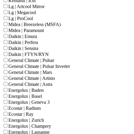
Kentatsu | Ichi
Lg | Artcool Mirror
Lg | Megacool
Lg | ProCool
Midea | Breezeless (MSFA)
Midea | Paramount
Daikin | Emura
Daikin | Perfera
Daikin | Sensira
Daikin | FTYN/RYN
General Climate | Pulsar
General Climate | Pulsar Inverter
General Climate | Mars
General Climate | Artisto
General Climate | Astra
Energolux | Baden
Energolux | Basel
Energolux | Geneva 3
Ecostar | Radium
Ecostar | Ray
Energolux | Zurich
Energolux | Champery
Energolux | Lausanne