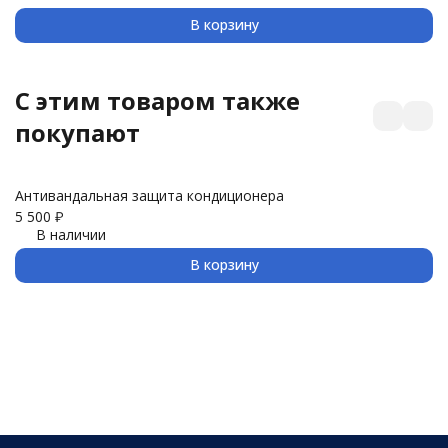
В корзину
C этим товаром также
покупают
Антивандальная защита кондиционера
З
5 500
₽
3 
В наличии
В корзину