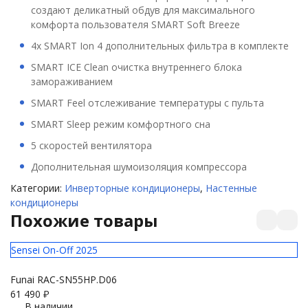
создают деликатный обдув для максимального
комфорта пользователя SMART Soft Breeze
4х SMART Ion 4 дополнительных фильтра в комплекте
SMART ICE Clean очистка внутреннего блока
замораживанием
SMART Feel отслеживание температуры с пульта
SMART Sleep режим комфортного сна
5 скоростей вентилятора
Дополнительная шумоизоляция компрессора
Категории:
Инверторные кондиционеры
,
Настенные
кондиционеры
Похожие товары
Sensei On-Off 2025
с
Funai RAC-SN55HP.D06
F
61 490
₽
61
В наличии