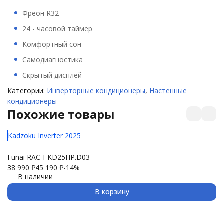
Фреон R32
24 - часовой таймер
Комфортный сон
Самодиагностика
Скрытый дисплей
Категории:
Инверторные кондиционеры
,
Настенные
кондиционеры
Похожие товары
Kadzoku Inverter 2025
El
Funai RAC-I-KD25HP.D03
Ul
38 990
₽
45 190
₽
-14%
24
В наличии
В корзину