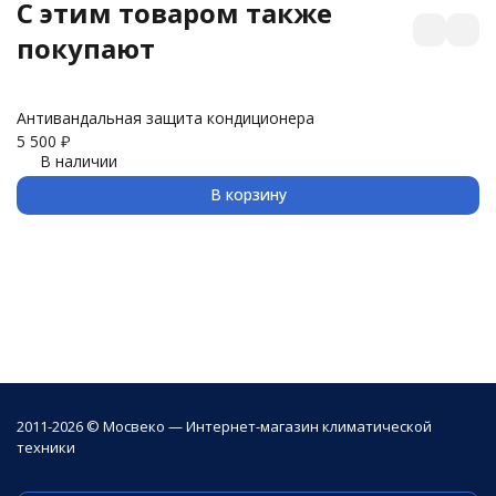
C этим товаром также
покупают
Антивандальная защита кондиционера
З
5 500
₽
3 
В наличии
В корзину
2011-2026 © Мосвеко — Интернет-магазин климатической
техники