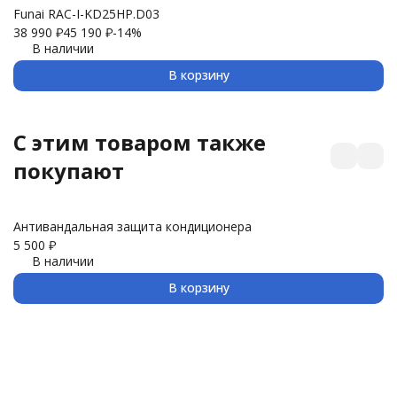
Funai RAC-I-KD25HP.D03
Ul
38 990
₽
45 190
₽
-14%
24
В наличии
В корзину
C этим товаром также
покупают
Антивандальная защита кондиционера
З
5 500
₽
3 
В наличии
В корзину