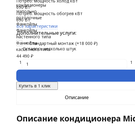
Потреб. мощность холод кВт
кондиционеры
690 Вт
Напольно
Потреб. мощность обогрев кВт
потолочные
690 Вт
Фанкойлы
Все характеристики
Фанкойлы
Дополнительные услуги:
настенного типа
Фанкойлы
+ Стандартный монтаж (+
18 000
₽
)
Осталось несколько штук
кассетного типа
44 490
₽
1
1
Купить в 1 клик
Описание
Описание кондиционера Mid