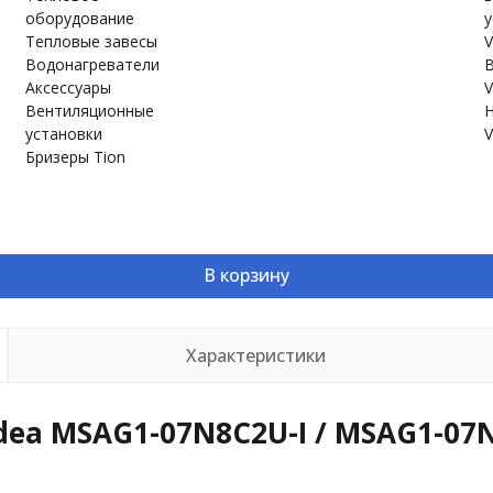
оборудование
у
Тепловые завесы
V
Водонагреватели
В
Аксессуары
V
Вентиляционные
Н
установки
V
Бризеры Tion
В корзину
Характеристики
ea MSAG1-07N8C2U-I / MSAG1-07