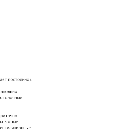
ает постоянно).
апольно-
отолочные
риточно-
вытяжные
ентиляционные