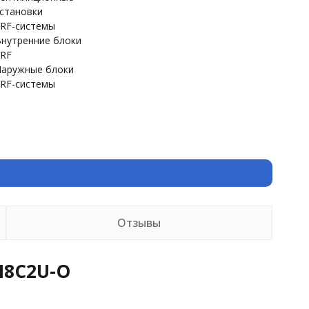
становки
RF-системы
нутренние блоки
RF
аружные блоки
RF-системы
Отзывы
N8C2U-O