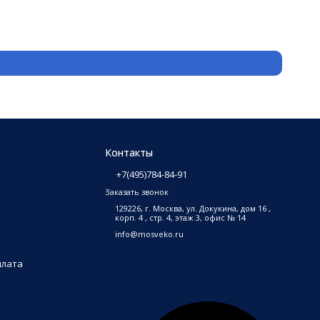
Защитн
3 500
₽
В на
Контакты
+7(495)784-84-91
Заказать звонок
129226, г. Москва, ул. Докукина, дом 16 ,
корп. 4 , стр. 4, этаж 3, офис № 14
info@mosveko.ru
плата