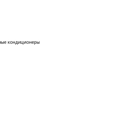
ные кондиционеры
еры
рные кондиционеры
Midea MSAG1-07N8C2U-I / MSAG1-07N8C2U
AG1-07N8C2U-O
ры
еры
ы