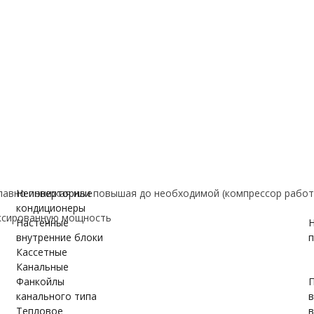
е
ановки
вки
ужном блоке
авно понижая или повышая до необходимой (компрессор работ
Неинверторные
кондиционеры
ксированную мощность
Настенные
Н
внутренние блоки
п
Кассетные
Канальные
Фанкойлы
П
канального типа
Тепловое
в