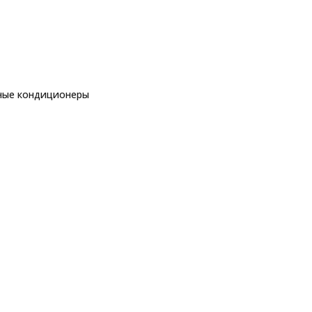
ные кондиционеры
еры
рные кондиционеры
Panasonic CS-Z25XKEW/CU-Z25XKE
5XKE
ры
еры
ы