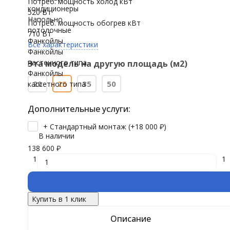
Потреб. мощность холод кВт
кондиционеры
520 Вт
Напольно
Потреб. мощность обогрев кВт
потолочные
710 Вт
Фанкойлы
Все характеристики
Фанкойлы
настенного типа
Эта модель на другую площадь (м2)
Фанкойлы
20
25
35
50
кассетного типа
Дополнительные услуги:
+ Стандартный монтаж (+
18 000
₽
)
В наличии
138 600
₽
1
1
Купить в 1 клик
Описание