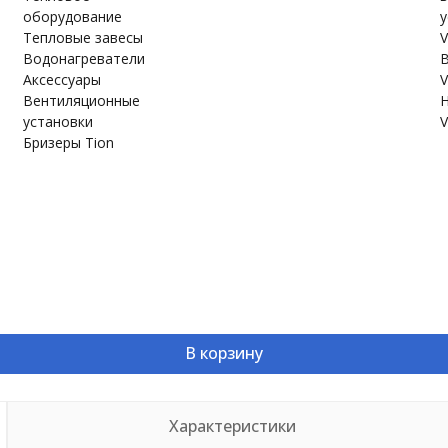
оборудование
у
Тепловые завесы
V
Водонагреватели
В
Аксессуары
V
Вентиляционные
Н
установки
V
Бризеры Tion
В корзину
Характеристики