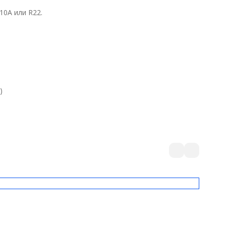
0A или R22.
)
Elysium 
Ultima 