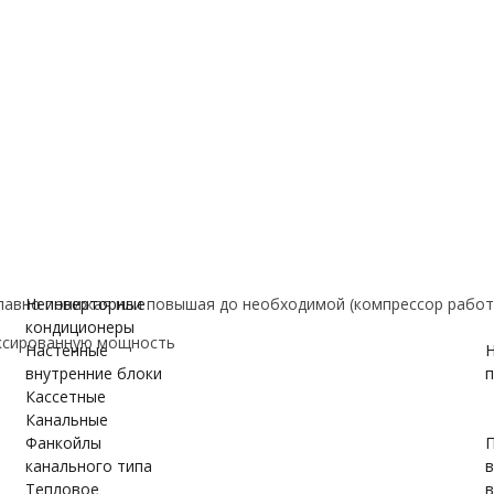
е
ановки
вки
ужном блоке
авно понижая или повышая до необходимой (компрессор работ
Неинверторные
кондиционеры
ксированную мощность
Настенные
Н
внутренние блоки
п
Кассетные
Канальные
Фанкойлы
П
канального типа
Тепловое
в