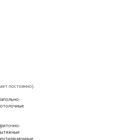
ает постоянно).
апольно-
отолочные
риточно-
вытяжные
ентиляционные