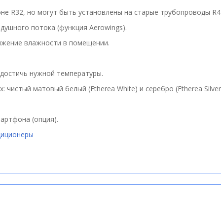
е R32, но могут быть установлены на старые трубопроводы R41
ушного потока (функция Аerowings).
ижение влажности в помещении.
достичь нужной температуры.
 чистый матовый белый (Etherea White) и серебро (Etherea Silver
артфона (опция).
диционеры