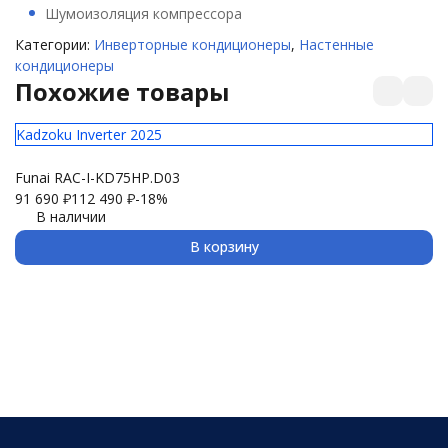
Шумоизоляция компрессора
Категории:
Инверторные кондиционеры
,
Настенные
кондиционеры
Похожие товары
Kadzoku Inverter 2025
Ak
Funai RAC-I-KD75HP.D03
Fu
91 690
₽
112 490
₽
-18%
80
В наличии
В корзину