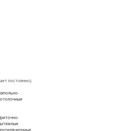
ает постоянно).
апольно-
отолочные
риточно-
вытяжные
ентиляционные