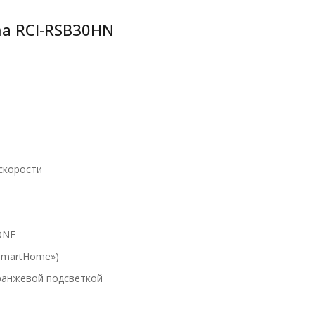
ma RCI-RSB30HN
скорости
ONE
 SmartHome»)
ранжевой подсветкой