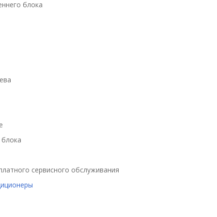
еннего блока
ева
е
 блока
есплатного сервисного обслуживания
диционеры