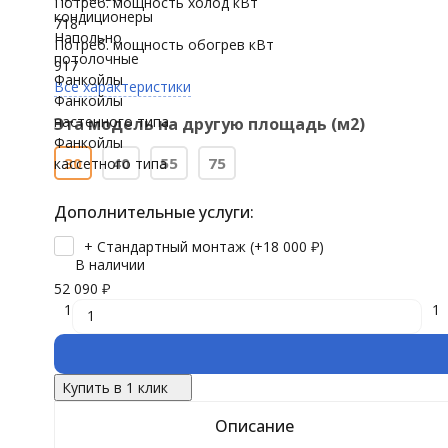
Потреб. мощность холод кВт
кондиционеры
718
Напольно
Потреб. мощность обогрев кВт
потолочные
917
Фанкойлы
Все характеристики
Фанкойлы
настенного типа
Эта модель на другую площадь (м2)
Фанкойлы
30
40
55
75
кассетного типа
Дополнительные услуги:
+ Стандартный монтаж (+
18 000
₽
)
В наличии
52 090
₽
1
1
Купить в 1 клик
Описание