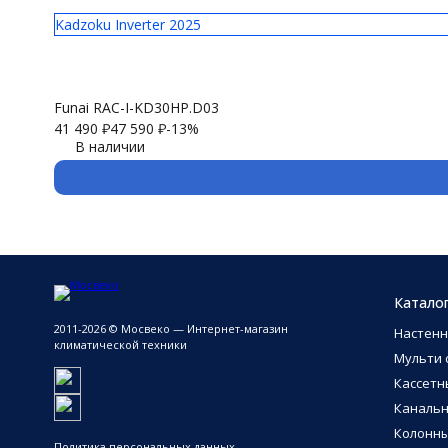
Kadzoku Inverter 2025
Funai RAC-I-KD30HP.D03
41 490
₽
47 590
₽
-13%
В наличии
Катало
2011-2026 © Мосвеко — Интернет-магазин
Настен
климатической техники
Мульти 
Кассетн
Каналь
Колонн
Политика персональных данных