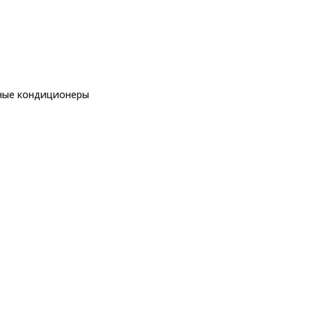
ные кондиционеры
еры
рные кондиционеры
Royal Clima RCI-RSB30HN
ры
еры
ы