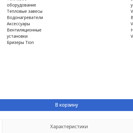
оборудование
у
Тепловые завесы
V
Водонагреватели
В
Аксессуары
V
Вентиляционные
Н
установки
V
Бризеры Tion
В корзину
Характеристики