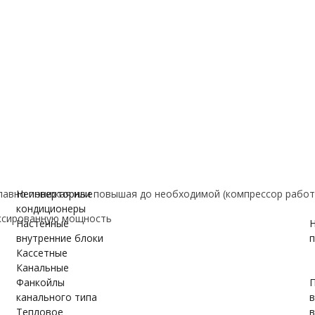
е
ановки
вки
ужном блоке
авно понижая или повышая до необходимой (компрессор работ
Неинверторные
кондиционеры
ксированную мощность
Настенные
Н
внутренние блоки
п
Кассетные
Канальные
Фанкойлы
П
канального типа
Тепловое
в