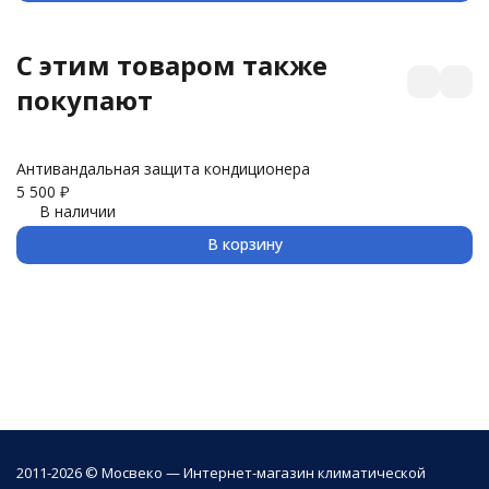
C этим товаром также
покупают
Антивандальная защита кондиционера
З
5 500
₽
3 
В наличии
В корзину
2011-2026 © Мосвеко — Интернет-магазин климатической