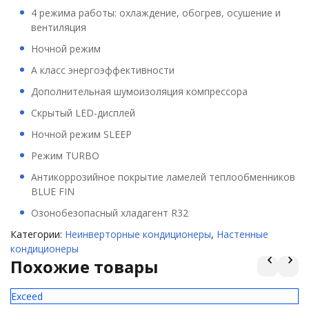
4 режима работы: охлаждение, обогрев, осушение и
вентиляция
Ночной режим
А класс энергоэффективности
Дополнительная шумоизоляция компрессора
Скрытый LED-дисплей
Ночной режим SLEEP
Режим TURBO
Антикоррозийное покрытие ламелей теплообменников
BLUE FIN
Озонобезопасный хладагент R32
Категории:
Неинверторные кондиционеры
,
Настенные
кондиционеры
Похожие товары
Exceed
Pr