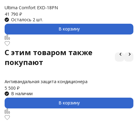
Ultima Comfort EXD-18PN
H
41 790
₽
53
Осталось 2 шт.
В корзину
C этим товаром также
покупают
Антивандальная защита кондиционера
З
5 500
₽
3 
В наличии
В корзину