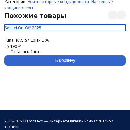
Категории:
Неинверторные кондиционеры
,
Настенные
кондиционеры
Похожие товары
Sensei On-Off 2025
E
Funai RAC-SN20HP.D06
U
25 190
₽
16
Осталась 1 шт.
В корзину
2011-2026 © Мосвеко — Интернет-магазин климатической
техники