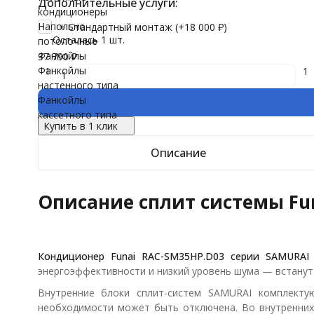
Дополнительные услуги:
кондиционеры
Напольно
+ Стандартный монтаж (+
18 000
₽
)
Осталась 1 шт.
потолочные
Фанкойлы
37 790
₽
Фанкойлы
1
1
настенного типа
Фанкойлы
кассетного типа
Купить в 1 клик
Описание
Описание сплит системы Fu
Кондиционер
Funai RAC-SM35HP.D03
серии SAMURAI 
энергоэффективности и низкий уровень шума — встанут
Внутренние блоки сплит-систем SAMURAI комплект
необходимости может быть отключена. Во внутренних 