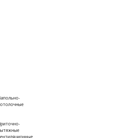
апольно-
отолочные
риточно-
вытяжные
ентиляционные