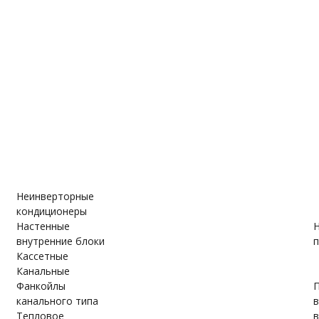
е
ановки
вки
Неинверторные
кондиционеры
Настенные
Н
внутренние блоки
п
Кассетные
Канальные
Фанкойлы
П
канального типа
Тепловое
в