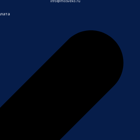
info@mosveko.ru
плата