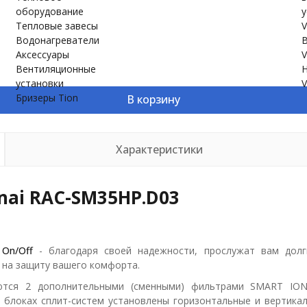
оборудование
у
Тепловые завесы
V
Водонагреватели
В
Аксессуары
V
Вентиляционные
Н
установки
V
Бризеры Tion
В корзину
Характеристики
nai RAC-SM35HP.D03
On/Off
- благодаря своей надежности, прослужат вам долг
 на защиту вашего комфорта.
уются 2 дополнительными (сменными) фильтрами SMART ION
блоках сплит-систем установлены горизонтальные и вертика