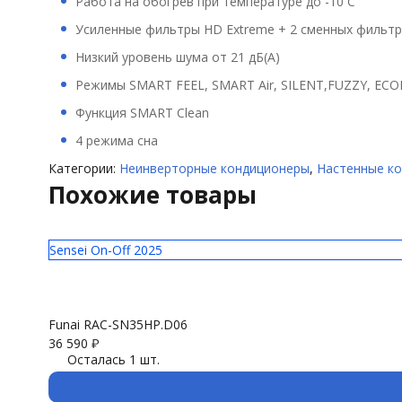
Работа на обогрев при температуре до -10 С
Усиленные фильтры HD Extreme + 2 сменных фильтр
Низкий уровень шума от 21 дБ(А)
Режимы SMART FEEL, SMART Air, SILENT,FUZZY, EC
Функция SMART Clean
4 режима сна
Категории:
Неинверторные кондиционеры
,
Настенные к
Похожие товары
Sensei On-Off 2025
Funai RAC-SN35HP.D06
36 590
₽
Осталась 1 шт.