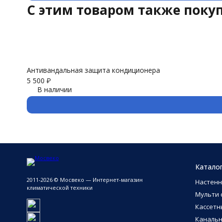
C этим товаром также поку
Антивандальная защита кондиционера
5 500
₽
В наличии
Катало
2011-2026 © Мосвеко — Интернет-магазин
Настен
климатической техники
Мульти 
Кассетн
Каналь