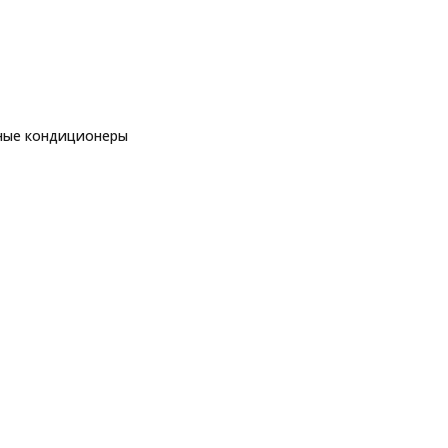
ные кондиционеры
еры
торные кондиционеры
Funai RAC-SM35HP.D03
ры
еры
ы