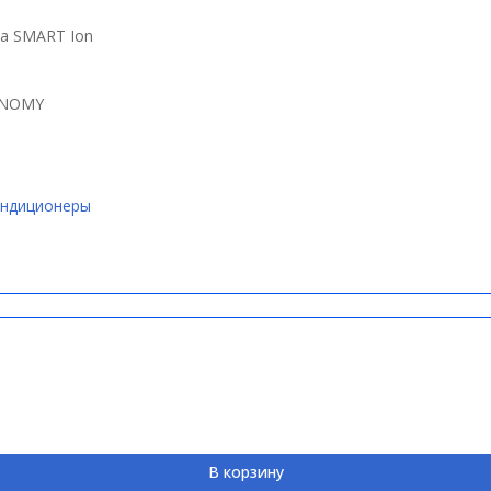
а SMART Ion
ONOMY
ондиционеры
В корзину