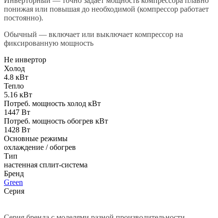
Инверторный — точно задаёт мощность компрессора плавно
понижая или повышая до необходимой (компрессор работает
постоянно).
Обычный — включает или выключает компрессор на
фиксированную мощность
Не инвертор
Холод
4.8 кВт
Тепло
5.16 кВт
Потреб. мощность холод кВт
1447 Вт
Потреб. мощность обогрев кВт
1428 Вт
Основные режимы
охлаждение / обогрев
Тип
настенная сплит-система
Бренд
Green
Серия
Серия бренда с моделями разной производительности