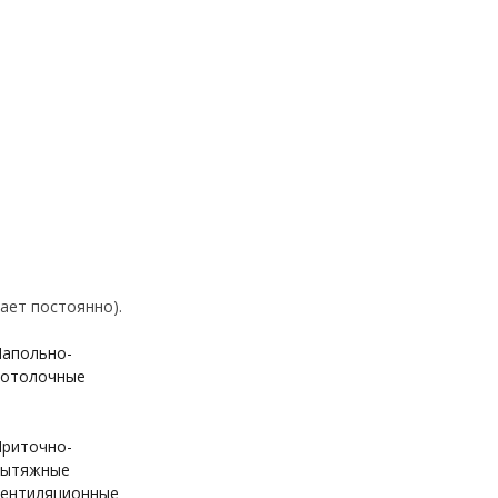
ает постоянно).
апольно-
отолочные
риточно-
вытяжные
ентиляционные