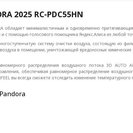
ORA 2025 RC-PDC55HN
A обладает минималистичным и одновременно притягивающим 
 и с помощью голосового помощника Яндекс.Алиса из любой точ
гоступенчатую систему очистки воздуха, состоящую из фильтро
воздуха в помещении, уничтожающей вредоносные химические 
авномерного распределения воздушного потока 3D AUTO AI
правления, обеспечивая равномерное распределение воздушно
IFEEL вы всегда сможете отследить изменение температурного 
Pandora