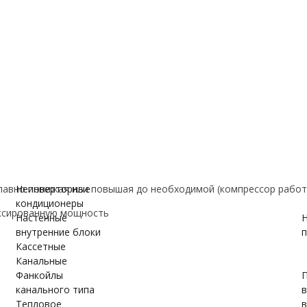
е
ановки
вки
ужном блоке
авно понижая или повышая до необходимой (компрессор работ
Неинверторные
кондиционеры
ксированную мощность
Настенные
Н
внутренние блоки
п
Кассетные
Канальные
Фанкойлы
П
канального типа
Тепловое
в