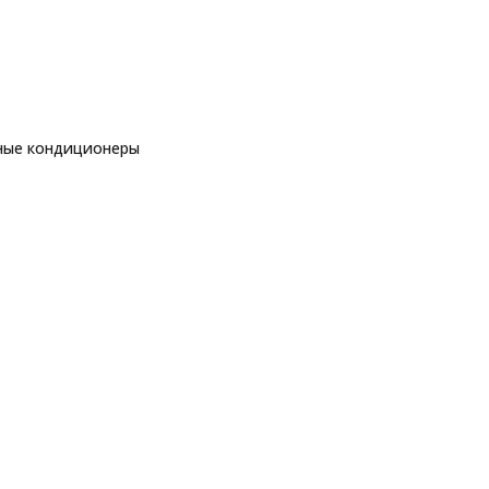
ные кондиционеры
еры
торные кондиционеры
Royal Clima PANDORA 2025 RC-PDC55HN
C-PDC55HN
ры
еры
ы