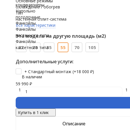
Основные режимы
кондиционеры
охлаждение / обогрев
Напольно
Тип
потолочные
настенная сплит-система
Фанкойлы
Все характеристики
Фанкойлы
настенного типа
Эта модель на другую площадь (м2)
Фанкойлы
22
28
35
55
70
105
кассетного типа
Дополнительные услуги:
+ Стандартный монтаж (+
18 000
₽
)
В наличии
59 990
₽
1
1
Купить в 1 клик
Описание