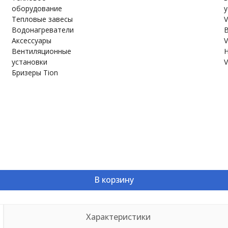
оборудование
у
Тепловые завесы
V
Водонагреватели
В
Аксессуары
V
Вентиляционные
Н
установки
V
Бризеры Tion
В корзину
Характеристики