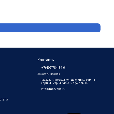
Funai 
61 990
В на
Контакты
+7(495)784-84-91
Заказать звонок
129226, г. Москва, ул. Докукина, дом 16 ,
корп. 4 , стр. 4, этаж 3, офис № 14
info@mosveko.ru
плата