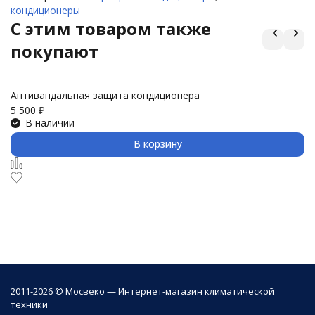
кондиционеры
C этим товаром также
покупают
Антивандальная защита кондиционера
З
5 500
₽
3 
В наличии
В корзину
2011-2026 © Мосвеко — Интернет-магазин климатической
техники