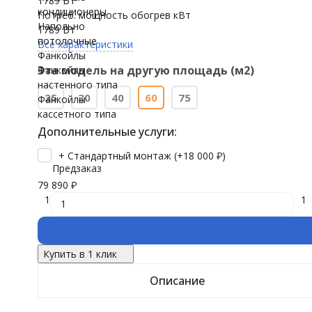
1789 Вт
кондиционеры
Потреб. мощность обогрев кВт
Напольно
1789 Вт
потолочные
Все характеристики
Фанкойлы
Эта модель на другую площадь (м2)
Фанкойлы
настенного типа
25
30
40
60
75
Фанкойлы
кассетного типа
Дополнительные услуги:
+ Стандартный монтаж (+
18 000
₽
)
Предзаказ
79 890
₽
1
1
Купить в 1 клик
Описание