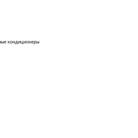
ные кондиционеры
еры
торные кондиционеры
Royal Clima RC-P61HN
ры
еры
ы