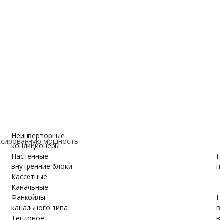
е
ановки
вки
ужном блоке
авно понижая или повышая до необходимой (компрессор работ
Неинверторные
ксированную мощность
кондиционеры
Настенные
Н
внутренние блоки
п
Кассетные
Канальные
Фанкойлы
П
канального типа
Тепловое
в