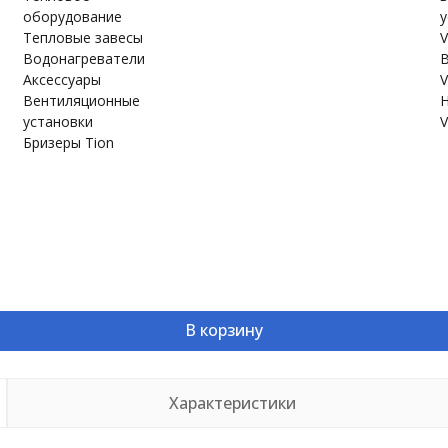
оборудование
у
Тепловые завесы
V
Водонагреватели
В
Аксессуары
V
Вентиляционные
Н
установки
V
Бризеры Tion
В корзину
Характеристики