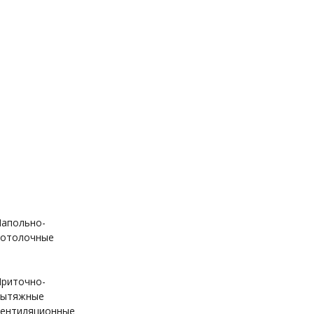
ает постоянно).
апольно-
отолочные
риточно-
вытяжные
ентиляционные