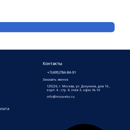
Защитн
3 500
₽
В на
Контакты
+7(495)784-84-91
Заказать звонок
129226, г. Москва, ул. Докукина, дом 16 ,
корп. 4 , стр. 4, этаж 3, офис № 14
info@mosveko.ru
плата