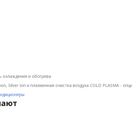
ь охлаждения и обогрева
n, Silver Ion и плазменная очистка воздуха COLD PLASMA - опци
ондиционеры
пают