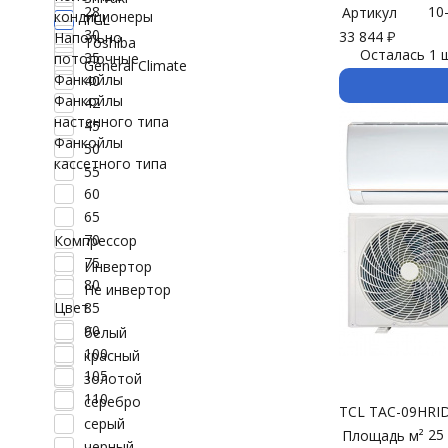
10
28
Артикул
кондиционеры
TCL
30
33 844
₽
Напольно
Toshiba
Осталась 1 ш
35
потолочные
General Climate
Фанкойлы
40
Фанкойлы
42
настенного типа
45
Фанкойлы
50
кассетного типа
55
60
65
70
Компрессор
75
Инвертор
80
Не инвертор
Цвет
85
90
белый
100
красный
105
золотой
110
серебро
TCL TAC-09HRI
серый
25
Площадь м²
черный