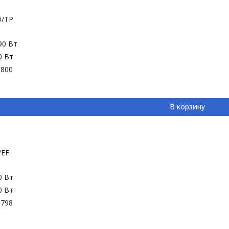
D/TP
90 Вт
0 Вт
-800
В корзину
/EF
0 Вт
0 Вт
-798