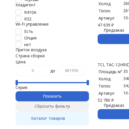
26
Холод
Хладагент
26
Тепло
R410A
10
Артикул
R32
Wi-Fi управление
47 639
₽
Предзаказ
Есть
Опция
нет
Приток воздуха
Страна сборки
Цена
TCL TAC-12HRI
до
35
Площадь м²
34
Холод
34
Тепло
Серия
10
Артикул
Показать
52 780
₽
Предзаказ
Сбросить фильтр
Каталог товаров