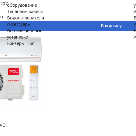
-207
оборудование
у
Тепловые завесы
V
т.
Водонагреватели
В
Аксессуары
V
В корзину
Вентиляционные
Н
установки
V
Бризеры Tion
D/E1