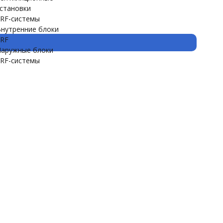
становки
RF-системы
нутренние блоки
RF
аружные блоки
RF-системы