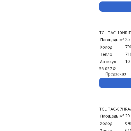
TCL TAC-10HRI
25
Площадь м²
79
Холод
71
Тепло
10
Артикул
56 057
₽
Предзаказ
TCL TAC-07HRA
20
Площадь м²
64
Холод
61
Тепло