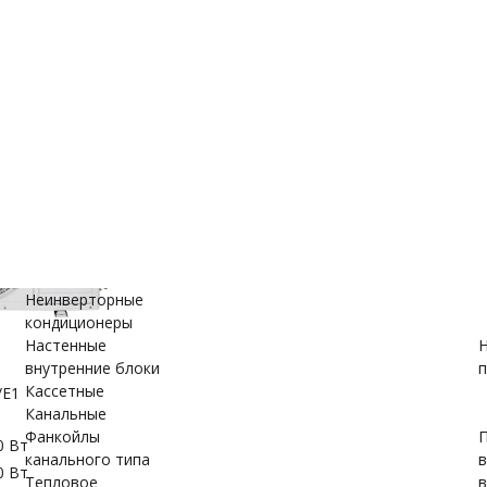
е
ановки
вки
Неинверторные
кондиционеры
Настенные
Н
внутренние блоки
п
Кассетные
/E1
Канальные
Фанкойлы
П
0 Вт
канального типа
0 Вт
Тепловое
в