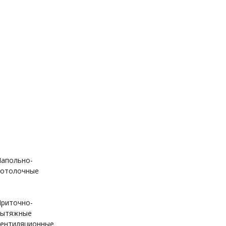
апольно-
отолочные
риточно-
вытяжные
ентиляционные