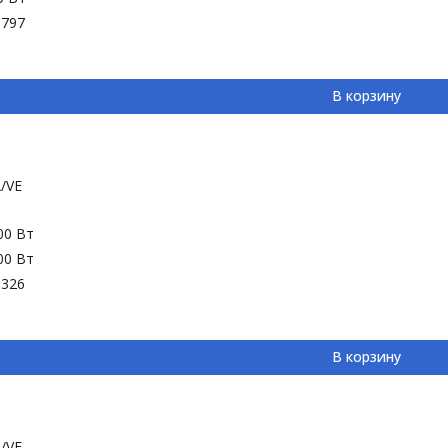
-797
В корзину
/VE
00 Вт
00 Вт
-326
В корзину
/VE