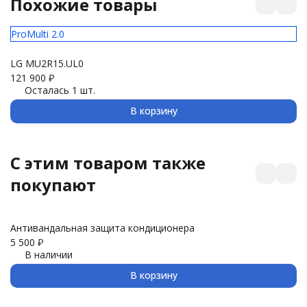
Похожие товары
ProMulti 2.0
Ki
LG MU2R15.UL0
Fu
121 900
₽
92
Осталась 1 шт.
В корзину
C этим товаром также
покупают
Антивандальная защита кондиционера
З
5 500
₽
3 
В наличии
В корзину