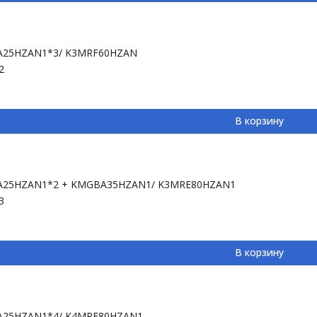
A25HZAN1*3/ K3MRF60HZAN
2
В корзину
BA25HZAN1*2 + KMGBA35HZAN1/ K3MRE80HZAN1
3
В корзину
A25HZAN1*4/ K4MRE80HZAN1