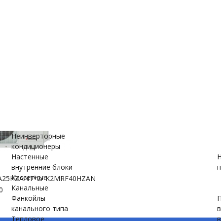
е
ановки
вки
Неинверторные
кондиционеры
Настенные
Н
внутренние блоки
п
Кассетные
A25HZAN1*2/ K2MRF40HZAN
Канальные
0
Фанкойлы
П
канального типа
Тепловое
в