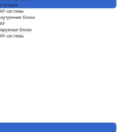
становки
RF-системы
нутренние блоки
RF
аружные блоки
RF-системы