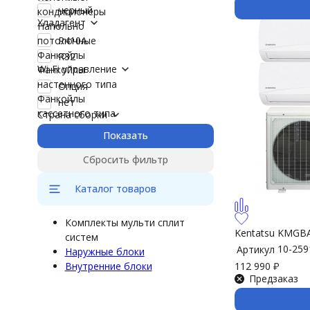
черный
кондиционеры
Хладагент
Напольно
R410A
потолочные
Фанкойлы
R32
Wi-Fi управление
Фанкойлы
настенного типа
Опция
Фанкойлы
нет
кассетного типа
Страна сборки
Показать
Сбросить фильтр
Каталог товаров
Комплекты мульти сплит
Kentatsu KMGB
систем
10-259
Артикул
Наружные блоки
Внутренние блоки
112 990
₽
Предзаказ