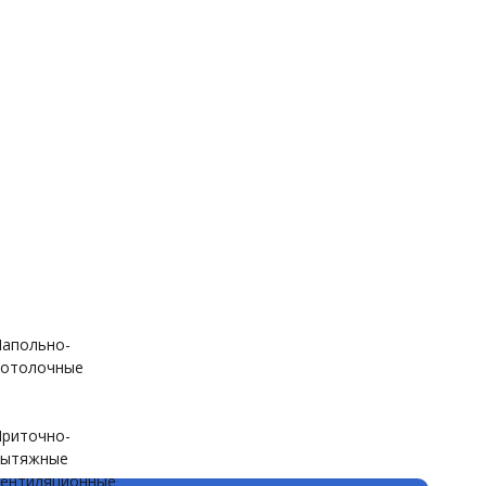
апольно-
отолочные
риточно-
вытяжные
ентиляционные