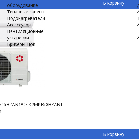
В корзину
оборудование
у
Тепловые завесы
V
Водонагреватели
В
Аксессуары
V
Вентиляционные
Н
установки
V
Бризеры Tion
A25HZAN1*2/ K2MRE50HZAN1
1
В корзину