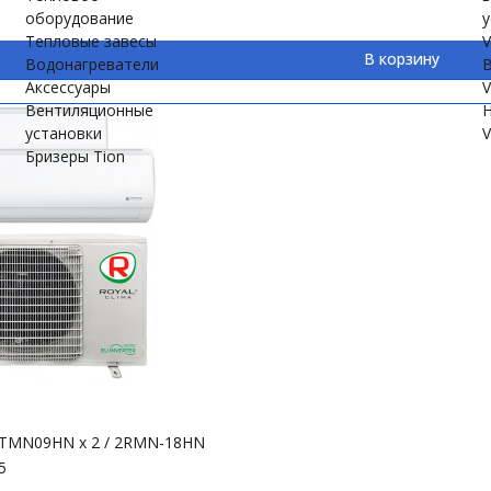
оборудование
у
Тепловые завесы
V
В корзину
Водонагреватели
В
Аксессуары
V
Вентиляционные
Н
установки
V
Бризеры Tion
I-TMN09HN х 2 / 2RMN-18HN
5