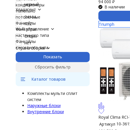
94 000
₽
черный
кондиционеры
В наличии
Хладагент
Напольно
R410A
потолочные
Фанкойлы
R32
Triumph
Wi-Fi управление
Фанкойлы
настенного типа
Опция
Фанкойлы
нет
кассетного типа
Страна сборки
Показать
Сбросить фильтр
Каталог товаров
Комплекты мульти сплит
систем
Наружные блоки
Внутренние блоки
Royal Clima RC
10-361
Артикул