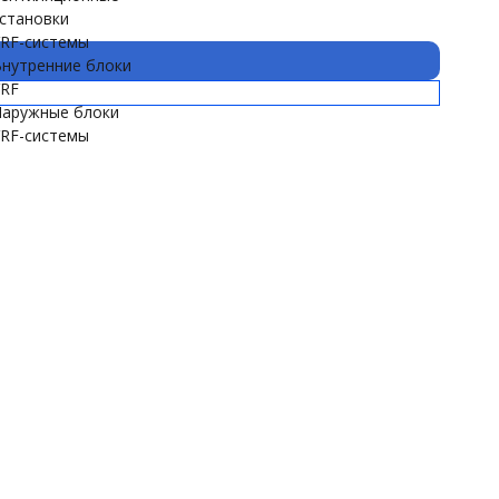
становки
RF-системы
нутренние блоки
RF
аружные блоки
RF-системы