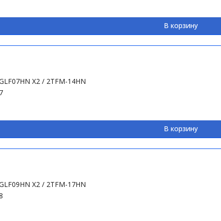
В корзину
I-GLF07HN X2 / 2TFM-14HN
7
В корзину
I-GLF09HN X2 / 2TFM-17HN
8