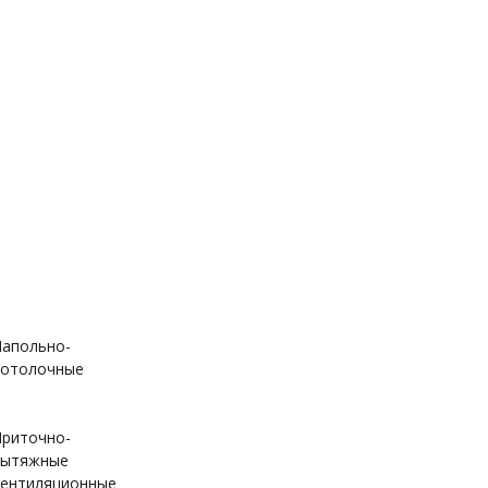
апольно-
отолочные
риточно-
вытяжные
ентиляционные