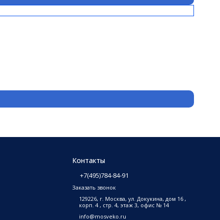
Контакты
+7(495)784-84-91
Заказать звонок
129226, г. Москва, ул. Докукина, дом 16 ,
корп. 4 , стр. 4, этаж 3, офис № 14
info@mosveko.ru