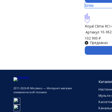
Grida
Royal Clima RC
10-362
Артикул
102 900
₽
Предзаказ
Катало
2011-2026 © Мосвеко — Интернет-магазин
Настен
климатической техники
Мульти 
Кассетн
Каналь