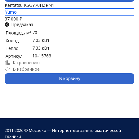
Kentatsu KSGY70HZRN1
Yumo
37 000
₽
Предзаказ
70
Площадь м²
7.03 кВт
Холод
7.33 кВт
Тепло
10-15763
Артикул
К сравнению
В избранное
В корзину
2011-2026 © Мосвеко — Интернет-магазин климатической
техники