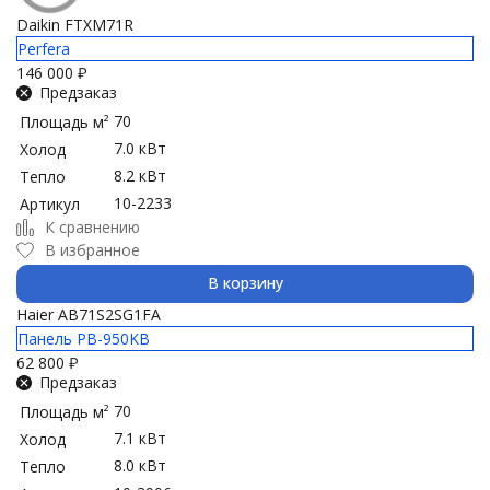
Daikin FTXM71R
Perfera
146 000
₽
Предзаказ
70
Площадь м²
7.0 кВт
Холод
8.2 кВт
Тепло
10-2233
Артикул
К сравнению
В избранное
В корзину
Haier AB71S2SG1FA
Панель PB-950KB
62 800
₽
Предзаказ
70
Площадь м²
7.1 кВт
Холод
8.0 кВт
Тепло