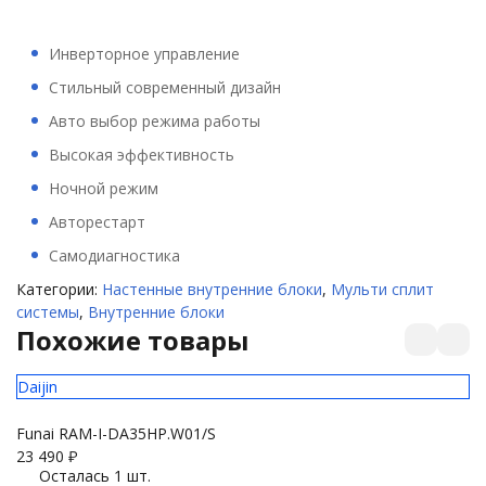
Инверторное управление
Стильный современный дизайн
Авто выбор режима работы
Высокая эффективность
Ночной режим
Авторестарт
Самодиагностика
Категории:
Настенные внутренние блоки
,
Мульти сплит
системы
,
Внутренние блоки
Похожие товары
Daijin
Mu
Funai RAM-I-DA35HP.W01/S
Ro
23 490
₽
21
Осталась 1 шт.