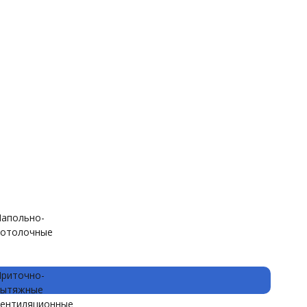
апольно-
отолочные
риточно-
вытяжные
ентиляционные