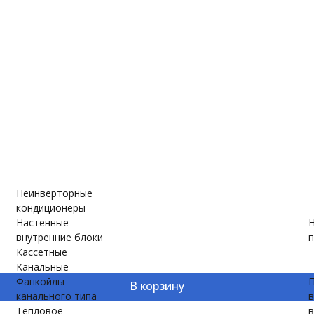
е
ановки
вки
Неинверторные
кондиционеры
Настенные
Н
внутренние блоки
п
Кассетные
Канальные
Фанкойлы
П
В корзину
канального типа
Тепловое
в