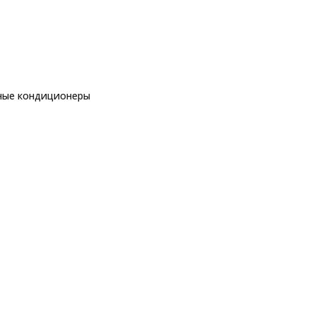
ные кондиционеры
еры
 мульти сплит системы
Настенные внутренние блоки
ры
еры
ы