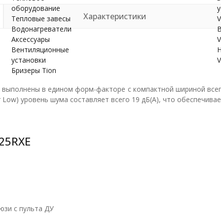
оборудование
у
Характеристики
Тепловые завесы
V
Водонагреватели
В
Аксессуары
V
Вентиляционные
Н
установки
V
Бризеры Tion
- выполнены в едином форм-факторе с компактной шириной всег
r Low) уровень шума составляет всего 19 дБ(А), что обеспечив
25RXE
зи с пульта ДУ