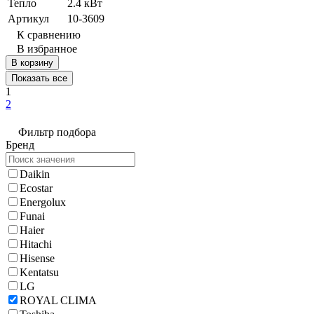
Тепло
2.4 кВт
Артикул
10-3609
К сравнению
В избранное
В корзину
Показать все
1
2
Фильтр подбора
Бренд
Daikin
Ecostar
Energolux
Funai
Haier
Hitachi
Hisense
Kentatsu
LG
ROYAL CLIMA