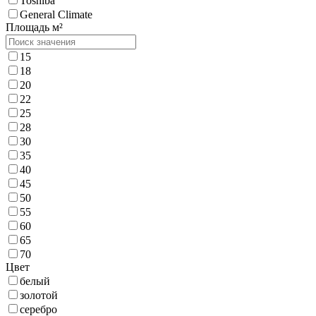
Toshiba
General Climate
Площадь м²
15
18
20
22
25
28
30
35
40
45
50
55
60
65
70
Цвет
белый
золотой
серебро