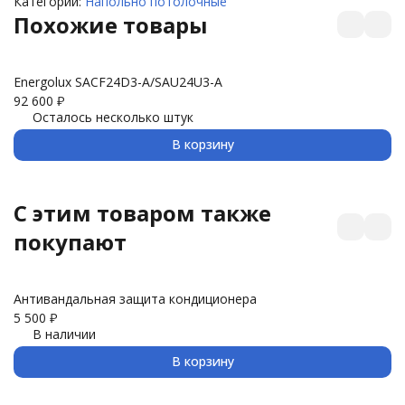
Категории:
Напольно потолочные
Похожие товары
Energolux SACF24D3-A/SAU24U3-A
92 600
₽
Осталось несколько штук
В корзину
C этим товаром также
покупают
Антивандальная защита кондиционера
З
5 500
₽
3 
В наличии
В корзину