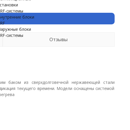
становки
RF-системы
нутренние блоки
RF
аружные блоки
RF-системы
Отзывы
им баком из сверхдолговечной нержавеющей стали
индикация текущего времени. Модели оснащены системой
регрева