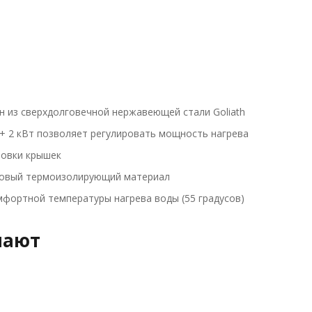
 из сверхдолговечной нержавеющей стали Goliath
 2 кВт позволяет регулировать мощность нагрева
новки крышек
новый термоизолирующий материал
мфортной температуры нагрева воды (55 градусов)
пают