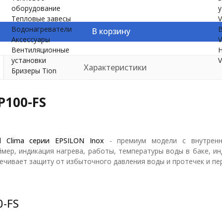
оборудование
у
Тепловые завесы
V
Водонагреватели
В
В корзину
Аксессуары
V
Вентиляционные
Н
установки
V
Характеристики
Бризеры Tion
P100-FS
l Clima серии EPSILON Inox
- премиум модели с внутренн
ймер, индикация нагрева, работы, температуры воды в баке, 
спечивает защиту от избыточного давления воды и протечек и пе
0-FS