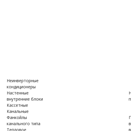
е
ановки
вки
Неинверторные
кондиционеры
Настенные
Н
внутренние блоки
п
Кассетные
Канальные
Фанкойлы
П
канального типа
Тепловое
в