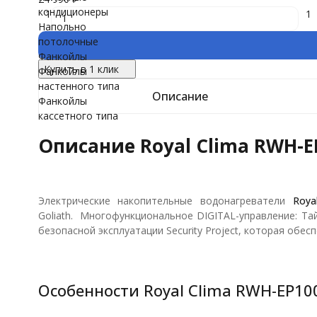
кондиционеры
1
1
Напольно
потолочные
Фанкойлы
Купить в 1 клик
Фанкойлы
настенного типа
Описание
Фанкойлы
кассетного типа
Описание Royal Clima RWH-E
Электрические накопительные водонагреватели
Roya
Goliath. Многофункциональное DIGITAL-управление: Та
безопасной эксплуатации Security Project, которая обе
Особенности Royal Clima RWH-EP10