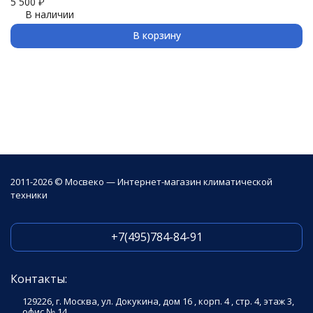
5 500
₽
3 
В наличии
В корзину
2011-2026 © Мосвеко — Интернет-магазин климатической
техники
+7(495)784-84-91
Контакты:
129226, г. Москва, ул. Докукина, дом 16 , корп. 4 , стр. 4, этаж 3,
офис № 14