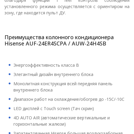
благодаря функции I feel контроль соблюдения
установленного режима осуществляется с ориентиром на
зону, где находится пульт ДУ.
Преимущества колонного кондиционера
Hisense AUF-24ER4SCPA / AUW-24H4SB
Энергоэффективность класса B
Элегантный дизайн внутреннего блока
Монолитная конструкция всей передняя панель
внутреннего блока
Диапазон работ на охлаждение/обогрев до -15С/-10С
LED дисплей с Touch screen (Тач скрин)
4D AUTO AIR (автоматические вертикальные и
горизонтальные жалюзи)
Запатентованная Hisense большая воздухозаборная