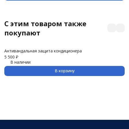
C этим товаром также
покупают
Антивандальная защита кондиционера
З
5 500
₽
3 
В наличии
В корзину