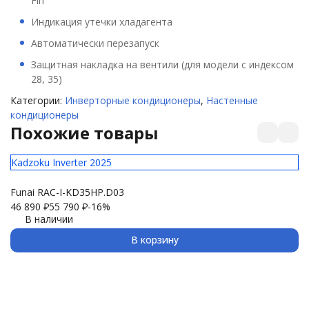
Fin
Индикация утечки хладагента
Автоматически перезапуск
Защитная накладка на вентили (для модели с индексом
28, 35)
Категории:
Инверторные кондиционеры
,
Настенные
кондиционеры
Похожие товары
Kadzoku Inverter 2025
El
Funai RAC-I-KD35HP.D03
Ul
46 890
₽
55 790
₽
-16%
29
В наличии
В корзину