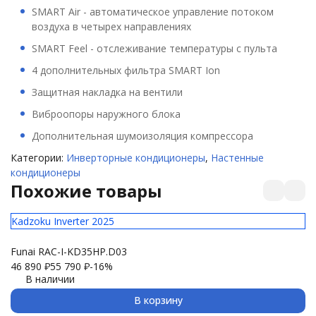
SMART Air - автоматическое управление потоком
воздуха в четырех направлениях
SMART Feel - отслеживание температуры с пульта
4 дополнительных фильтра SMART Ion
Защитная накладка на вентили
Виброопоры наружного блока
Дополнительная шумоизоляция компрессора
Категории:
Инверторные кондиционеры
,
Настенные
кондиционеры
Похожие товары
Kadzoku Inverter 2025
El
Funai RAC-I-KD35HP.D03
Ul
46 890
₽
55 790
₽
-16%
29
В наличии
В корзину