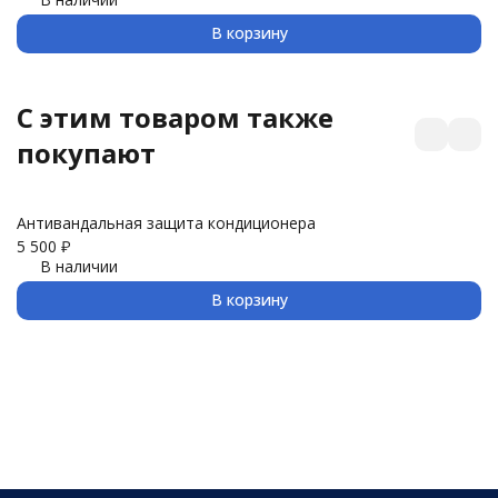
В корзину
C этим товаром также
покупают
Антивандальная защита кондиционера
З
5 500
₽
3 
В наличии
В корзину