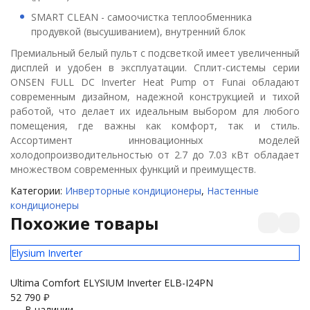
SMART CLEAN - самоочистка теплообменника
продувкой (высушиванием), внутренний блок
Премиальный белый пульт с подсветкой имеет увеличенный
дисплей и удобен в эксплуатации. Сплит-системы серии
ONSEN FULL DC Inverter Heat Pump от Funai обладают
современным дизайном, надежной конструкцией и тихой
работой, что делает их идеальным выбором для любого
помещения, где важны как комфорт, так и стиль.
Ассортимент инновационных моделей
холодопроизводительностью от 2.7 до 7.03 кВт обладает
множеством современных функций и преимуществ.
Категории:
Инверторные кондиционеры
,
Настенные
кондиционеры
Похожие товары
Elysium Inverter
Pr
Ultima Comfort ELYSIUM Inverter ELB-I24PN
Ex
52 790
₽
75
В наличии