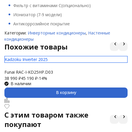
Фильтр с витаминами С(опционально)
Ионизатор (7-9 модели)
Антикоррозийное покрытие
Категории:
Инверторные кондиционеры
,
Настенные
кондиционеры
Похожие товары
Kadzoku Inverter 2025
El
Funai RAC-I-KD25HP.D03
Ul
38 990
₽
45 190
₽
-14%
24
В наличии
В корзину
C этим товаром также
покупают