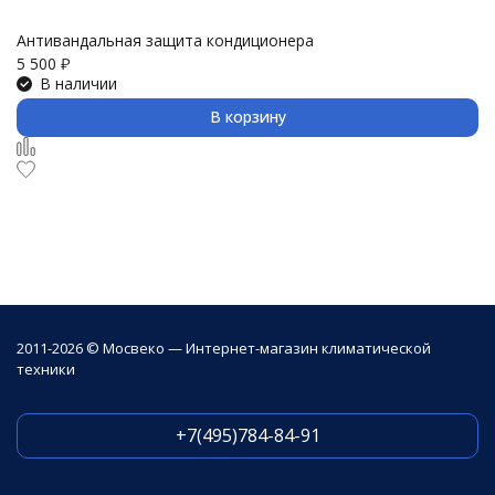
Антивандальная защита кондиционера
З
5 500
₽
3 
В наличии
В корзину
2011-2026 © Мосвеко — Интернет-магазин климатической
техники
+7(495)784-84-91