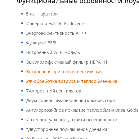
Функциональные особенности Royal
5 лет гарантии
Инвертор Full DC EU Inverter
Энергоэффективность A+++
Функция I FEEL
Встроенный Wi-Fi модуль
Высокоэффективный фильтр НЕРА Н11
Встроенная приточная вентиляция
УФ-обработка воздуха и теплообменника
7-скоростной вентилятор
Двухслойная шумоизоляция компрессора
Антикоррозийное покрытие теплообменников Golden
Интеллектуальные датчики освещенности
"Двустороннее подключение дренажа"
Работа до - 20°C на обогрев