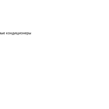
ные кондиционеры
еры
рные кондиционеры
Royal Clima RCI-RF30HN
ры
еры
ы