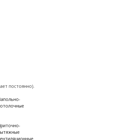
ает постоянно).
апольно-
отолочные
риточно-
вытяжные
ентиляционные