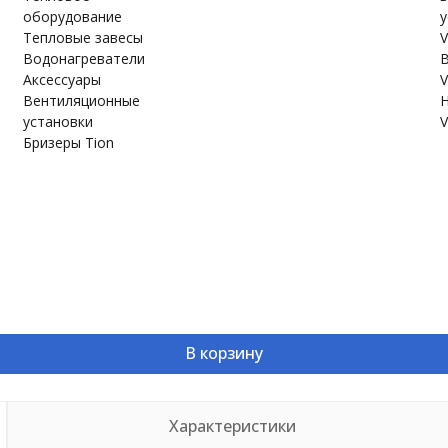
оборудование
у
Тепловые завесы
V
Водонагреватели
В
Аксессуары
V
Вентиляционные
Н
установки
V
Бризеры Tion
В корзину
Характеристики