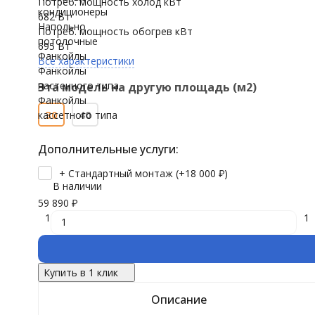
Потреб. мощность холод кВт
кондиционеры
682 Вт
Напольно
Потреб. мощность обогрев кВт
потолочные
695 Вт
Фанкойлы
Все характеристики
Фанкойлы
настенного типа
Эта модель на другую площадь (м2)
Фанкойлы
30
40
кассетного типа
Дополнительные услуги:
+ Стандартный монтаж (+
18 000
₽
)
В наличии
59 890
₽
1
1
Купить в 1 клик
Описание