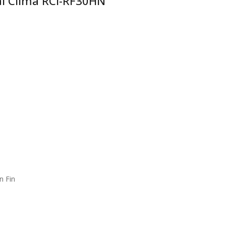
 Clima RCI-RF30HN
 Fin