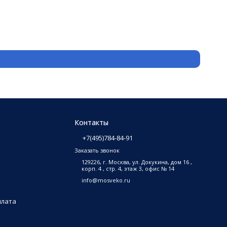
Защитн
3 500
₽
В на
Контакты
+7(495)784-84-91
Заказать звонок
129226, г. Москва, ул. Докукина, дом 16 ,
корп. 4 , стр. 4, этаж 3, офис № 14
info@mosveko.ru
плата