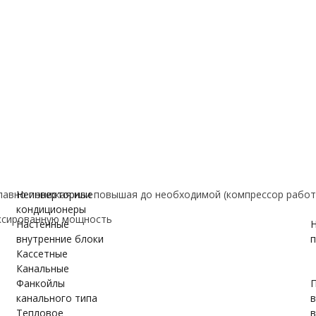
е
ановки
вки
ужном блоке
авно понижая или повышая до необходимой (компрессор работ
Неинверторные
кондиционеры
ксированную мощность
Настенные
Н
внутренние блоки
п
Кассетные
Канальные
Фанкойлы
П
канального типа
Тепловое
в