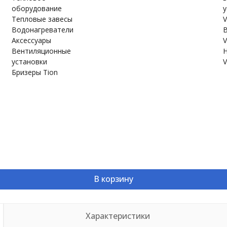
оборудование
у
Тепловые завесы
V
Водонагреватели
В
Аксессуары
V
Вентиляционные
Н
установки
V
Бризеры Tion
В корзину
Характеристики