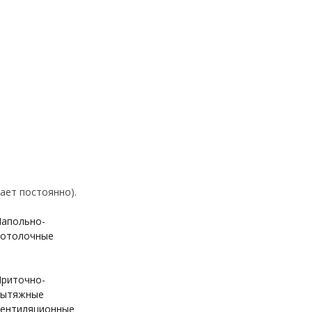
ает постоянно).
апольно-
отолочные
риточно-
вытяжные
ентиляционные