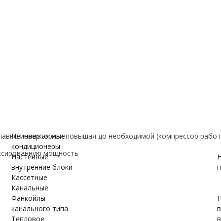
е
ановки
вки
ужном блоке
авно понижая или повышая до необходимой (компрессор работ
Неинверторные
кондиционеры
ксированную мощность
Настенные
Н
внутренние блоки
п
Кассетные
Канальные
Фанкойлы
П
канального типа
Тепловое
в