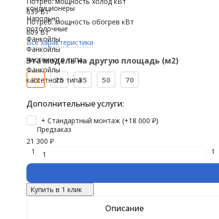
Потреб. мощность холод кВт
кондиционеры
639 Вт
Напольно
Потреб. мощность обогрев кВт
потолочные
609 Вт
Фанкойлы
Все характеристики
Фанкойлы
настенного типа
Эта модель на другую площадь (м2)
Фанкойлы
20
25
35
50
70
кассетного типа
Дополнительные услуги:
+ Стандартный монтаж (+
18 000
₽
)
Предзаказ
21 300
₽
1
1
Купить в 1 клик
Описание