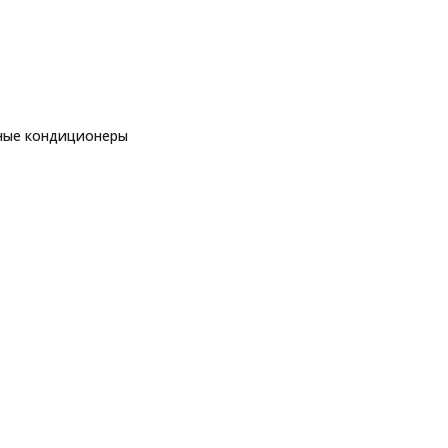
ные кондиционеры
еры
торные кондиционеры
Green TSI/TSO-07 HRSY1
ры
еры
ы