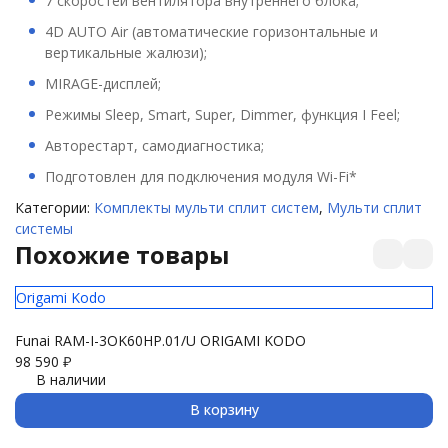
7 скоростей вентилятора внутреннего блока;
4D AUTO Air (автоматические горизонтальные и
вертикальные жалюзи);
MIRAGE-дисплей;
Режимы Sleep, Smart, Super, Dimmer, функция I Feel;
Авторестарт, самодиагностика;
Подготовлен для подключения модуля Wi-Fi*
Категории:
Комплекты мульти сплит систем
,
Мульти сплит
системы
Похожие товары
Origami Kodo
Pr
Funai RAM-I-3OK60HP.01/U ORIGAMI KODO
L
98 590
₽
15
В наличии
В корзину