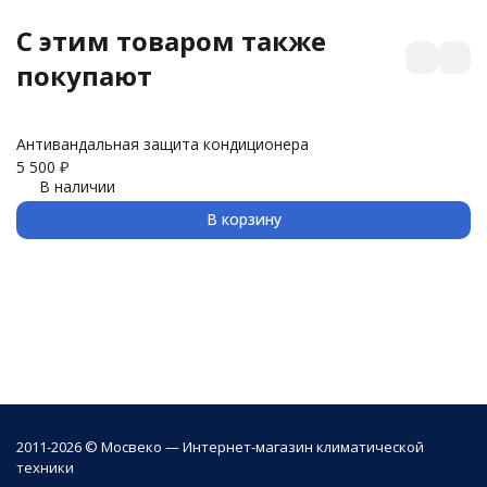
C этим товаром также
покупают
Антивандальная защита кондиционера
З
5 500
₽
3 
В наличии
В корзину
2011-2026 © Мосвеко — Интернет-магазин климатической
техники