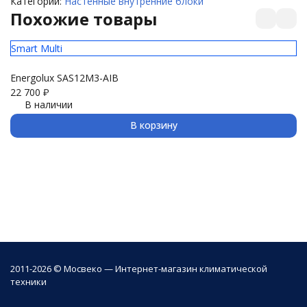
Категории:
Настенные внутренние блоки
Похожие товары
Smart Multi
Da
Energolux SAS12M3-AIB
F
22 700
₽
23
В наличии
В корзину
2011-2026 © Мосвеко — Интернет-магазин климатической
техники