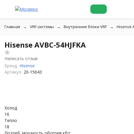
Главная
VRF-системы
Внутренние блоки VRF
Hisense 
Hisense AVBC-54HJFKA
Написать отзыв
Бренд:
Hisense
Артикул:
20-15643
Холод
16
Тепло
18
Потреб. мощность обогрев кВт