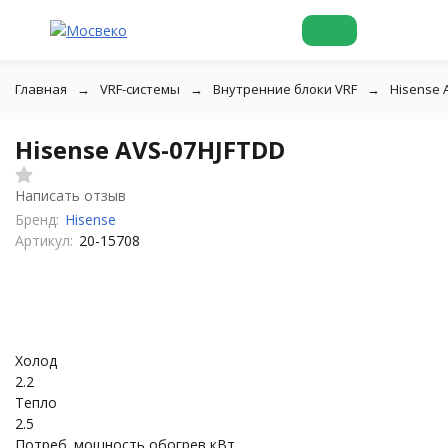
Главная
VRF-системы
Внутренние блоки VRF
Hisense 
Hisense AVS-07HJFTDD
Написать отзыв
Бренд:
Hisense
Артикул:
20-15708
Холод
2.2
Тепло
2.5
Потреб. мощность обогрев кВт