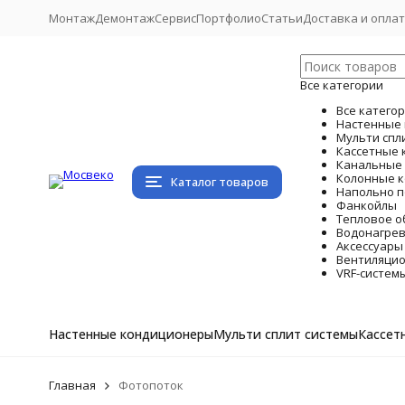
Монтаж
Демонтаж
Сервис
Портфолио
Статьи
Доставка и опла
Все категории
Все катего
Настенные
Мульти спл
Кассетные
Канальные
Колонные 
Каталог товаров
Напольно 
Фанкойлы
Тепловое о
Водонагре
Аксессуары
Вентиляцио
VRF-систем
Настенные кондиционеры
Мульти сплит системы
Кассет
Главная
Фотопоток