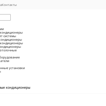
та
Контакты
рии
 кондиционеры
ит системы
 кондиционеры
 кондиционеры
кондиционеры
потолочные
борудование
ватели
нные установки
ы
ные кондиционеры