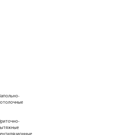
апольно-
отолочные
риточно-
вытяжные
ентиляционные