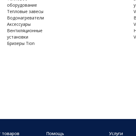
оборудование
у
Тепловые завесы
V
Водонагреватели
В
Аксессуары
V
Вентиляционные
Н
установки
V
Бризеры Tion
г товаров
Помощь
Услуги