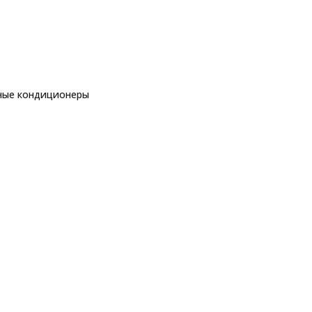
ные кондиционеры
еры
ры
еры
ы