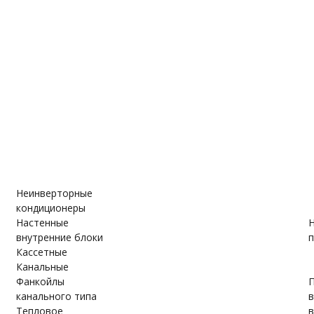
е
ановки
вки
Неинверторные
кондиционеры
Настенные
Н
внутренние блоки
п
Кассетные
Канальные
Фанкойлы
П
канального типа
Тепловое
в