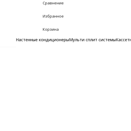
Сравнение
Избранное
Корзина
Настенные кондиционеры
Мульти сплит системы
Кассет
Настенные кондицион
Главная
Фотопоток
Инверторные кондиционеры
Фотопоток
Неинверторные кондиционеры
Мульти сплит системы
Назад
Комплекты мульти сплит систем
Наружные блоки
Внутренние блоки
Кассетные кондиционе
Канальные кондицион
Колонные кондиционер
Напольно потолочные
Фанкойлы
Фанкойлы настенного типа