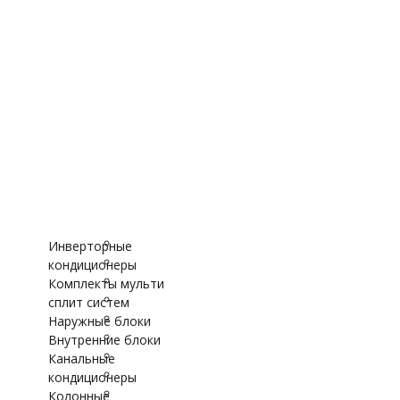
Фанкойлы кассетного типа
Фанкойлы канального типа
Тепловое оборудовани
Тепловые завесы
Водонагреватели
Аксессуары
Вентиляционные уст
Бризеры Tion
Приточно-вытяжные вентиляционные устано
VRF-системы
Внутренние блоки VRF
Наружные блоки VRF-системы
Инверторные
кондиционеры
Комплекты мульти
сплит систем
Наружные блоки
Внутренние блоки
Канальные
кондиционеры
Колонные