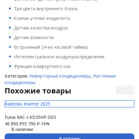
Три цвета внутреннего блока
Клапан утечки хладагента
Датчик качества воздуха
Датчик влажности
Встроенный 24-ех часовой таймер
Интеллектуальное воздухораспределение
Функция комфортного сна
Категории:
Инверторные кондиционеры
,
Настенные
кондиционеры
Похожие товары
Kadzoku Inverter 2025
El
Funai RAC-I-KD35HP.D03
Ul
46 890
₽
55 790
₽
-16%
29
В наличии
В корзину