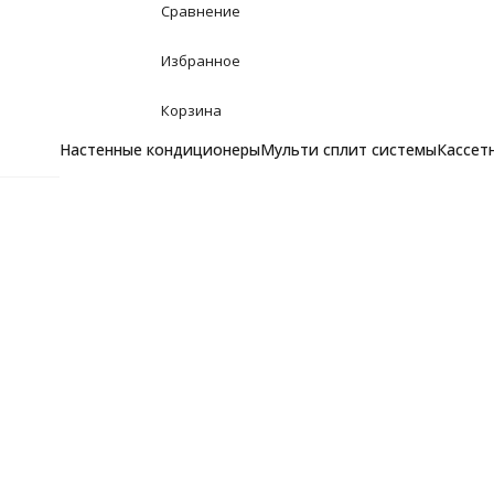
Сравнение
Избранное
Корзина
Настенные кондиционеры
Мульти сплит системы
Кассет
Настенные кондицион
Главная
Кондиционеры (сплит системы)
Инверто
Инверторные кондиционеры
LG AC12BK
Неинверторные кондиционеры
Мульти сплит системы
Комплекты мульти сплит систем
Написать отзыв
Наружные блоки
Бренд:
LG
Внутренние блоки
К сравнению
Кассетные кондиционе
В избранное
Канальные кондицион
Артикул:
10-3727
Колонные кондиционер
Напольно потолочные
Фанкойлы
Фанкойлы настенного типа