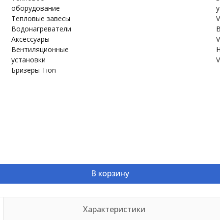
оборудование
у
Тепловые завесы
V
Водонагреватели
В
Аксессуары
V
Вентиляционные
Н
установки
V
Бризеры Tion
В корзину
Характеристики