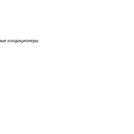
ные кондиционеры
еры
рные кондиционеры
LG AC12BK
ры
еры
ы