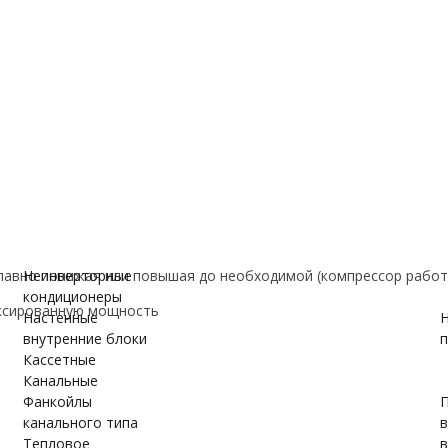
е
ановки
вки
ужном блоке
авно понижая или повышая до необходимой (компрессор работ
Неинверторные
кондиционеры
ксированную мощность
Настенные
Н
внутренние блоки
п
Кассетные
Канальные
Фанкойлы
П
канального типа
Тепловое
в