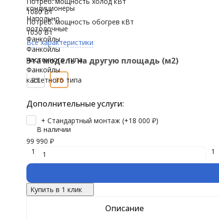
Потреб. мощность холод кВт
кондиционеры
1080 Вт
Напольно
Потреб. мощность обогрев кВт
потолочные
1050 Вт
Фанкойлы
Все характеристики
Фанкойлы
настенного типа
Эта модель на другую площадь (м2)
Фанкойлы
25
35
кассетного типа
Дополнительные услуги:
+ Стандартный монтаж (+
18 000
₽
)
В наличии
99 990
₽
1
1
Купить в 1 клик
Описание