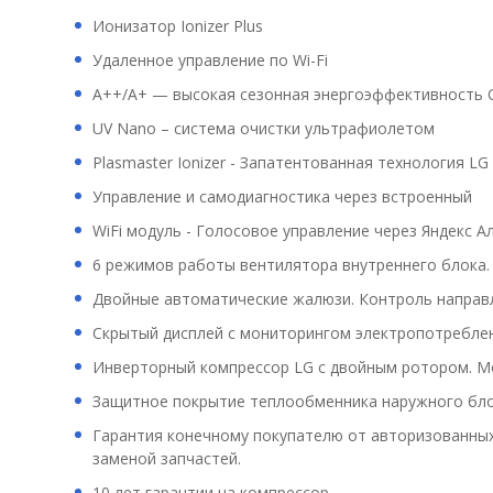
Ионизатор Ionizer Plus
Удаленное управление по Wi-Fi
A++/A+ — высокая сезонная энергоэффективность О
UV Nano – система очистки ультрафиолетом
Plasmaster Ionizer - Запатентованная технология L
Управление и самодиагностика через встроенный
WiFi модуль - Голосовое управление через Яндекс А
6 режимов работы вентилятора внутреннего блока.
Двойные автоматические жалюзи. Контроль направл
Скрытый дисплей с мониторингом электропотребле
Инверторный компрессор LG с двойным ротором. М
Защитное покрытие теплообменника наружного бл
Гарантия конечному покупателю от авторизованных 
заменой запчастей.
10 лет гарантии на компрессор