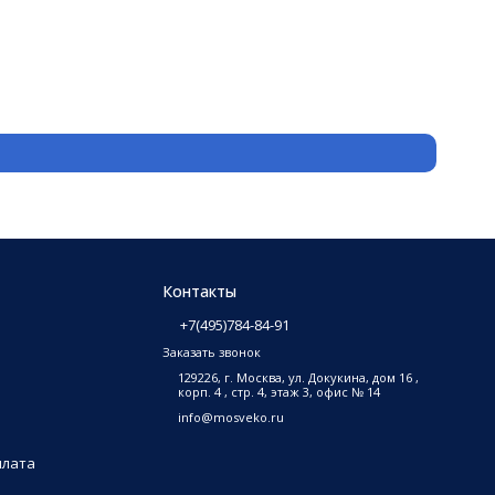
Защитн
3 500
₽
В на
Контакты
+7(495)784-84-91
Заказать звонок
129226, г. Москва, ул. Докукина, дом 16 ,
корп. 4 , стр. 4, этаж 3, офис № 14
info@mosveko.ru
плата