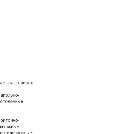
ает постоянно).
апольно-
отолочные
риточно-
вытяжные
ентиляционные