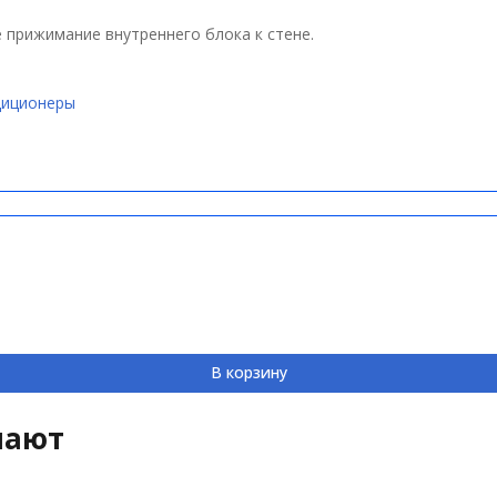
 прижимание внутреннего блока к стене.
диционеры
В корзину
пают